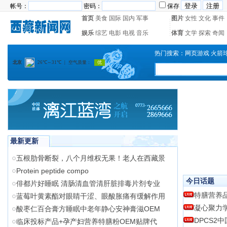
帐号：
密码：
保存
首页
美食
国际
国内
军事
图片
女性
文化
事件
娱乐
综艺
电影
电视
音乐
体育
文学
探索
奇闻
热门搜索：
网页游戏
火箭
最新更新
五根肋骨断裂，八个月维权无果！老人在西藏景
Protein peptide compo
今日话题
俳都片好睡眠 清肠清血管清肝脏排毒片剂专业
特膳营养
蓝莓叶黄素酯对眼睛干涩、眼酸胀痛有缓解作用
凝心聚力
酸枣仁百合膏方睡眠中老年静心安神膏滋OEM
DPCS2
临床投标产品+孕产妇营养特膳粉OEM贴牌代