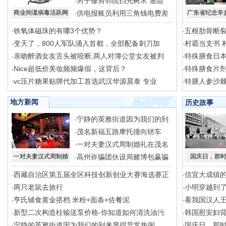
男子修剪邻院挡光树木 遭阻
·
商业间谍病毒活跃网
供电报账员利用三角钱电费差
广东省纪念辛
·
铁氧体磁珠的有哪3个优势？
五根肋骨断
·
·
变天了，800人军队涌入首都，全部配备刺刀加
村霸当支书 
·
·
亲吻醉酒女友舌头被咬断,两人对簿公堂女友被判
特殊膳食日
·
·
Nice超低价美妆频频爆假，这背后？
特殊膳食片剂
·
·
vc压片糖果贴牌代加工首选武汉华源晨泰 专业
特膳人参沙棘
·
·
地方新闻
历史故事
宁静的英雅街道因为我们的到
·
茂名新福五路摩托撞向轿车
·
一对夫妻汉式周制婚礼在茂名
·
一对夫妻汉式周制婚
高州诈骗团伙设局赌博包赢骗
国庆日，那
·
西藏自治区第五届全区科技创新创业大赛海选赛正
信宜大成镇
·
·
两只老鼠去旅行
小明穿越到
·
·
亨氏辅食黄金搭档 米粉+面条+佐餐泥
看我国汉人
·
·
新型二次构造柱输送泵价格-你知道如何清洗油污
韩国慰安妇
·
·
宁静的英雅街道因为我们的到来显得异常热闹
国庆日，那
·
·