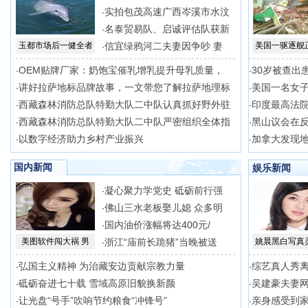
实拍包茂高速广西岑溪市水汶
·
名泰贸易队、启诚评估队获新
·
玉都市场后一健全者
信宜绿鸦河二夫妻因争吵 妻
美国一驱逐舰
·
OEM贴牌厂家：奶饱宝催乳增乳提升母乳质量，
30岁被查出
·
·
讲好拉萨地标品牌故事，一文带您了解拉萨地理标
美国一名女
·
·
西藏森林消防总队特勤大队二中队认真抓好野外驻
印度最高法
·
·
西藏森林消防总队特勤大队二中队严密组织全体指
黑山议会在
·
·
以数字经济助力乡村产业振兴
加拿大发现
·
·
国内新闻
娱乐新闻
凝心聚力学党史 砥砺前行强
·
佛山三水老板娶儿媳 众多明
·
国内油价涨幅将达400元/
·
美图软件闯大祸 男
浙江“庙前长跪猪”当晚被送
姚晨黑白写真
·
弘国主义精神 为治藏安边贡献宗教力量
综艺真人秀离
·
·
砥砺奋进七十载 雪域高原旧貌换新颜
吴建豪夫妻网
·
·
让光盘“号手”吹响节约粮食“冲锋号”
亲身感受到
·
·