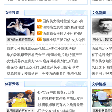
女性频道
文化新闻
国内美女模特莹莹火热S身
澳恶搞女总理国旗裹身性爱
型
西单磕头王时入4千 有4辆
场
国内美女模特莹莹火
印度小镇丑陋习俗 女人做性
周令飞：我们
特膳女性玫瑰膏oem代加工+枣仁小罐古法&#
西藏自治区
·
·
孕妇及乳母营养补充食品+膏滋粉剂片剂特膳产品
有了这种挽
·
·
女性调养养生膏方oem 瘦身滋补膏剂代加工贴
手表防水知
·
·
康保聪-康脾王议禾牌山楂麦芽茯苓口服液 草本
风口之下,易
·
·
华源晨泰：疫情延伸—免疫力的重要性 贴牌代加
来学网：报
·
·
体育资讯
文学情感
DPCS2中国联赛23日赛
·
比赛过程中苏伟抡与前队友扭
·
姚明李娜谁更有名？桑普拉斯
·
姚明李娜谁更有名？
辽篮化身“捷豹”期待报捷
高校外教跪着
·