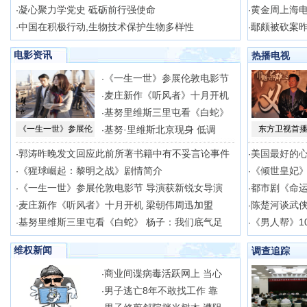
凝心聚力学党史 砥砺前行强使命
黄金周上海电
·
·
中国在积极行动,生物技术保护生物多样性
鄢颇被砍案昨
·
·
电影资讯
热播电视
《一生一世》参展伦敦电影节
·
麦庄新作《听风者》十月开机
·
基努里维斯三里屯看《白蛇》
·
《一生一世》参展伦
基努·里维斯北京现身 低调
东方卫视首播
·
郭涛昨晚发文回应此前所著书籍中有不妥言论事件
美国最好的心
·
·
《猩球崛起：黎明之战》剧情简介
《倾世皇妃》
·
·
《一生一世》参展伦敦电影节 导演获新锐女导演
都市剧《命
·
·
麦庄新作《听风者》十月开机 梁朝伟周迅加盟
陈楚河谈武侠
·
·
基努里维斯三里屯看《白蛇》 杨子：我们底气足
《男人帮》1
·
·
维权新闻
调查追踪
商业间谍病毒活跃网上 当心
·
男子逃亡8年不敢找工作 靠
·