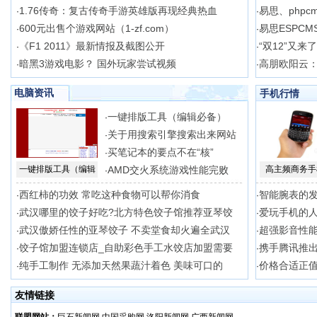
1.76传奇：复古传奇手游英雄版再现经典热血
易思、phpc
·
·
600元出售个游戏网站（1-zf.com）
易思ESPCM
·
·
《F1 2011》最新情报及截图公开
“双12”又来
·
·
暗黑3游戏电影？ 国外玩家尝试视频
高朋欧阳云
·
·
电脑资讯
手机行情
一键排版工具（编辑必备）
·
关于用搜索引擎搜索出来网站
·
买笔记本的要点不在“核”
·
一键排版工具（编辑
AMD交火系统游戏性能完败
高主频商务手
·
西红柿的功效 常吃这种食物可以帮你消食
智能腕表的
·
·
武汉哪里的饺子好吃?北方特色饺子馆推荐亚琴饺
爱玩手机的
·
·
武汉傲娇任性的亚琴饺子 不卖堂食却火遍全武汉
超强影音性能
·
·
饺子馆加盟连锁店_自助彩色手工水饺店加盟需要
携手腾讯推出 
·
·
纯手工制作 无添加天然果蔬汁着色 美味可口的
价格合适正值
·
·
友情链接