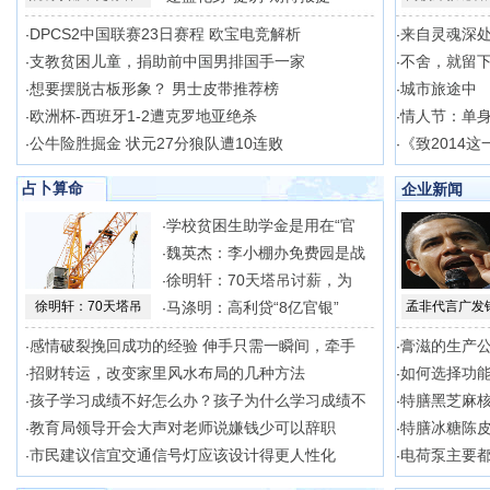
DPCS2中国联赛23日赛程 欧宝电竞解析
来自灵魂深
·
·
支教贫困儿童，捐助前中国男排国手一家
不舍，就留
·
·
想要摆脱古板形象？ 男士皮带推荐榜
城市旅途中
·
·
欧洲杯-西班牙1-2遭克罗地亚绝杀
情人节：单
·
·
公牛险胜掘金 状元27分狼队遭10连败
《致2014
·
·
占卜算命
企业新闻
学校贫困生助学金是用在“官
·
魏英杰：李小棚办免费园是战
·
徐明轩：70天塔吊讨薪，为
·
徐明轩：70天塔吊
马涤明：高利贷“8亿官银”
孟非代言广发
·
感情破裂挽回成功的经验 伸手只需一瞬间，牵手
膏滋的生产公
·
·
招财转运，改变家里风水布局的几种方法
如何选择功能
·
·
孩子学习成绩不好怎么办？孩子为什么学习成绩不
特膳黑芝麻核
·
·
教育局领导开会大声对老师说嫌钱少可以辞职
特膳冰糖陈皮
·
·
市民建议信宜交通信号灯应该设计得更人性化
电荷泵主要都
·
·