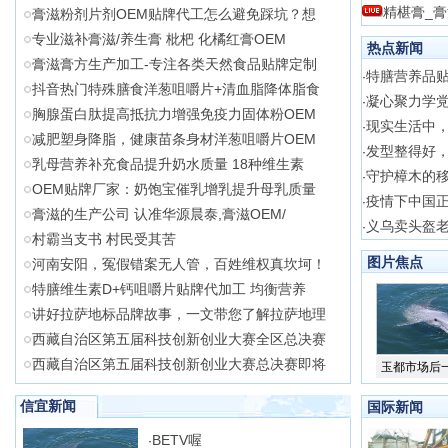
精椹膏_
膏滋粉剂片剂OEM贴牌代工怎么避免踩坑？想
专业滋补膏滋/养生膏 枇杷 化橘红膏OEM
热点新闻
膏滋膏方生产加工-专注各类天然食品贴牌定制
特膳营养品贴
·
抖音热门特殊膳食洋葱咀嚼片+清血脂降体脂食
凝心聚力学党
·
胸腺蛋白肽提高抵抗力增强免疫力固体粉OEM
现实生活中，
·
减肥塑身降脂，健康苗条身材洋葱咀嚼片OEM
发型整得好
·
乳母营养补充食品提升奶水质量 18种维生素
守护樟木的
·
OEM贴牌厂家：奶饱宝催乳增乳提升母乳质量
疫情下中国
·
膏滋的生产公司 认准华源晨泰,膏滋OEM/
义乌卖头盔
·
村霸当支书 村民受其苦
图片焦点
河南安阳，冤假错案无人管，百姓维权真坎坷！
特膳维生素D+钙咀嚼片贴牌代加工 均衡营养
讲好拉萨地标品牌故事，一文带您了解拉萨地理
西藏自治区第五届科技创新创业大赛全区总决赛
西藏自治区第五届科技创新创业大赛总决赛即将
玉都市场后
信宜新闻
国际新闻
BETV喔
·