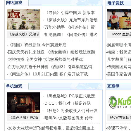
网络游戏
电子竞技
《寻仙》引爆中国风 新版本
·
《穿越火线》兄弟节系列活动
·
万能小助手 《问道外传》帮
·
《穿越火线》兄弟节
拒绝低调！《问道外传》排名
Moon:魔兽
·
《猎国》双线新服 今日震撼开启
润唇膏哪个
·
·
国庆天天有礼来就送 《倩女幽魂》缤纷玩法爽翻
梅森：我仍适合
·
·
封神拍摄 宅男女神与治愈系帅哥的对手戏
凡客裁员门
·
·
百万玩家共抢千只神兽《西游3》引爆渠道热销
传美国团购网站
·
·
《问道外传》10月21日内测 客户端开放下载
美国作家告
·
·
单机游戏
互联网
《黑色洛城》PC版正式敲定
·
DICE：我们对《叛逆连队
·
《狂怒》将会改变人们对开发
·
《黑色洛城》PC版
暗黑3中文版截图流出 传奇
酷6宣布赎回
·
38岁大叔玩幸运飞艇亏损惨重，最后艰难回血上
停课不停学
·
·