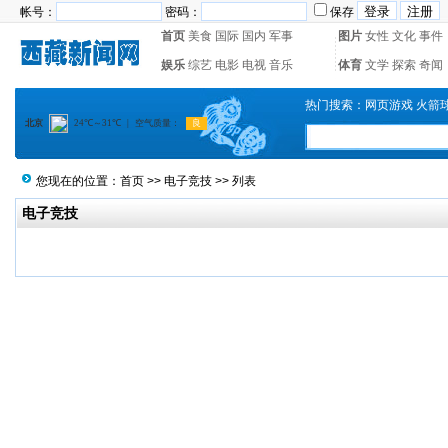
帐号：
密码：
保存
首页
美食
国际
国内
军事
图片
女性
文化
事件
娱乐
综艺
电影
电视
音乐
体育
文学
探索
奇闻
热门搜索：
网页游戏
火箭
您现在的位置：
首页
>>
电子竞技
>> 列表
电子竞技