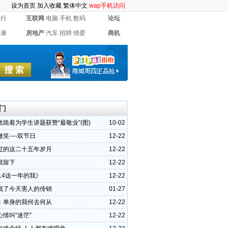
设为首页
加入收藏
繁体中文
wap手机访问
银行
互联网
电脑
手机
数码
论坛
健康
房地产
汽车
招聘
情爱
商机
门
跪着为学生讲题获赞“最敬业”(图)
10-02
笑----双节日
12-22
过的这二十五年岁月
12-22
就留下
12-22
14这一年的我》
12-22
就了今天害人的传销
01-27
：单身的我何去何从
12-22
情叫“迷茫”
12-22