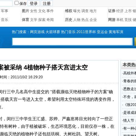
保存
军事
图片
女性
文化
事件
维权
曝光
调查
地方
证券
经济
上市
音乐
体育
文学
探索
奇闻
历史
人物
热点
企业
网游
单机
竞技
热门搜索：
网页游戏
火箭球赛
热门音乐
2011世界杯
亚运会
黄海军演
本类热
案被采纳 4植物种子搭天宫进太空
·
高校外教
时间：2011/10/2 16:29:20
·
青春的微
·
悉数走
三中几名高中生提交的 “搭载濒临灭绝植物种子的方案”确
·
不舍，
将搭载天宫一号进入太空，希望利用太空特殊环境的诱变作用，
·
《致20
衍。
·
是谁成
，闵行三中学生王汇盛、苏烨、严鑫崽将目光转向了一些正
·
情人节
国特有树种，由于植被破坏，生态环境恶化，目前仅存一株，在
·
有一种心
它濒临灭绝的植物种子还包括珙桐、大树杜鹃、望天树。