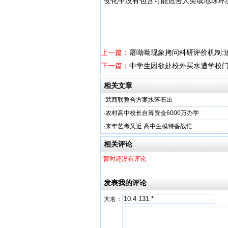
变化中没有包含可能危害人类或地球环境
上一篇：
屠呦呦现象拷问科研评价机制:
下一篇：
中学生因欲赴校外买水遭学校门
相关文章
·
武商联整合方案水落石出
·
农村高中校长自筹资金6000万办学
·
来年艺考又近 高中生模特备战忙
相关评论
暂时还没有评论
发表我的评论
大名：