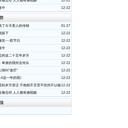
有难念经 人人都有难唱曲
12-22
途中
12-22
荐
就了今天害人的传销
01-27
就留下
12-22
笑----双节日
12-22
途中
12-22
过的这二十五年岁月
12-22
：单身的我何去何从
12-22
情叫“迷茫”
12-22
14这一年的我》
12-22
流转岁月变迁 不抱怨不言苦不忧伤不认输
12-22
有难念经 人人都有难唱曲
12-22
顶