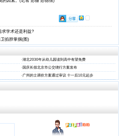
的因素。(记者 彭薇 彭德倩)
追求学术还是利益?
卫掐脖掌掴(图)
·
湖北2030年从幼儿园读到高中有望免费
·
国庆长假北京市公交绕行方案发布
·
广州的士调价方案通过审议 十一后10元起步