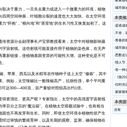
·
家家都
·
城市旅
取决于重力，一旦失去重力或进入一个微重力的环境，植物
向四周空间伸展，叶细胞分裂的速度也大大加快。在太空环境
本类推
力“怀抱”，“根向地”和“茎背地”的生长习性又恢复如初了。这
·
是谁成
。
·
不舍，
·
青春的微
传资源分会副理事长卢宝荣教授看来，太空中对植物影响最
·
城市旅
的宇宙射线。这些射线可能直接作用于植物的染色体，在无声
·
悉数走
再重新链接，使植物基因变异的可能性大增。这种变化是不可
去。
·
情人节
·
有一种心
、苹果、西瓜以及水稻等农作物种子送上太空 “修炼”，其中
·
《致20
果。例如，太空辣椒比一般辣椒高产，抗病性强，单个平均重
·
任时光
的可达300—400克，亩产量较对照组高出约1倍。
·
家家都
得更强壮、更高产呢？专家指出，太空中的高强度宇宙射线
本类固
功率百分之百的“魔法箱”。在植物太空搭载试验中，也有相当
没有
地面也不再发芽和生长。同时，即使太空环境令植物性状产生
需经过审慎的繁殖育种，以及长期的观察、监测，确保植物在