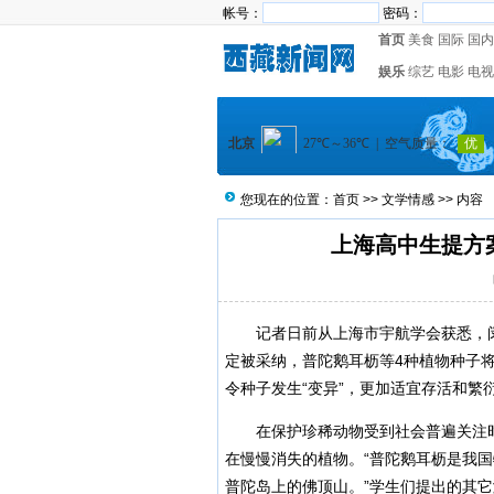
帐号：
密码：
首页
美食
国际
国内
娱乐
综艺
电影
电视
您现在的位置：
首页
>>
文学情感
>> 内容
上海高中生提方
记者日前从上海市宇航学会获悉，闵行
定被采纳，普陀鹅耳枥等4种植物种子
令种子发生“变异”，更加适宜存活和繁
在保护珍稀动物受到社会普遍关注时
在慢慢消失的植物。“普陀鹅耳枥是我
普陀岛上的佛顶山。”学生们提出的其