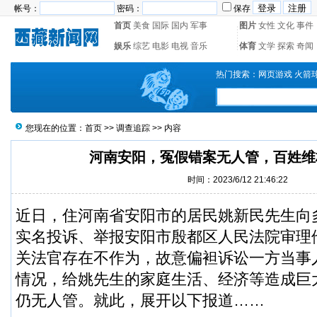
帐号：
密码：
保存
首页
美食
国际
国内
军事
图片
女性
文化
事件
娱乐
综艺
电影
电视
音乐
体育
文学
探索
奇闻
热门搜索：
网页游戏
火箭
您现在的位置：
首页
>>
调查追踪
>> 内容
河南安阳，冤假错案无人管，百姓维
时间：2023/6/12 21:46:22
近日，住河南省安阳市的居民姚新民先生向
实名投诉、举报安阳市殷都区人民法院审理
关法官存在不作为，故意偏袒诉讼一方当事
情况，给姚先生的家庭生活、经济等造成巨
仍无人管。就此，展开以下报道……