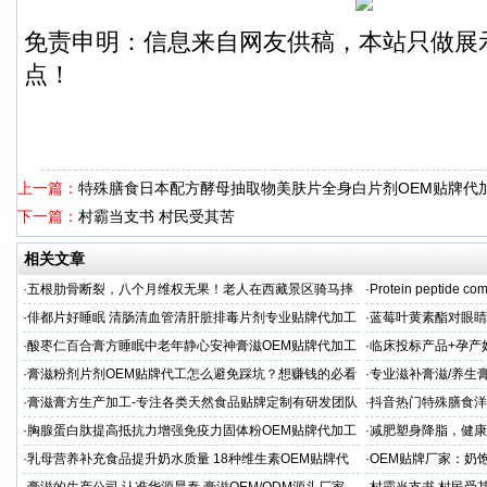
免责申明：信息来自网友供稿，本站只做展
点！
上一篇：
特殊膳食日本配方酵母抽取物美肤片全身白片剂OEM贴牌代
下一篇：
村霸当支书 村民受其苦
相关文章
·
五根肋骨断裂，八个月维权无果！老人在西藏景区骑马摔
·
Protein peptide com
伤，谁该负责？
·
俳都片好睡眠 清肠清血管清肝脏排毒片剂专业贴牌代加工
·
蓝莓叶黄素酯对眼睛
牌代工
·
酸枣仁百合膏方睡眠中老年静心安神膏滋OEM贴牌代加工
·
临床投标产品+孕产
厂
业
·
膏滋粉剂片剂OEM贴牌代工怎么避免踩坑？想赚钱的必看
·
专业滋补膏滋/养生膏
·
膏滋膏方生产加工-专注各类天然食品贴牌定制有研发团队
·
抖音热门特殊膳食洋
厂家
牌加工
·
胸腺蛋白肽提高抵抗力增强免疫力固体粉OEM贴牌代加工
·
减肥塑身降脂，健康
服务商
服务商
·
乳母营养补充食品提升奶水质量 18种维生素OEM贴牌代
·
OEM贴牌厂家：奶
工
一步！