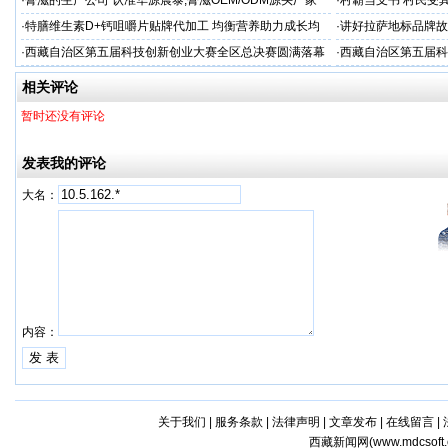
·
膏滋的生产公司 认准华源晨泰,膏滋OEM/ODM源头厂家
·
村霸当支书 村民受
·
特膳维生素D+钙咀嚼片贴牌代加工 均衡营养助力成长均
·
讲好拉萨地标品牌故
衡营养
·
西藏自治区第五届科技创新创业大赛全区总决赛圆满落幕
·
西藏自治区第五届科
相关评论
暂时还没有评论
发表我的评论
大名：
内容：
关于我们
|
服务条款
|
法律声明
|
文章发布
|
在线留言
|
西藏新闻网(
www.mdcsoft.