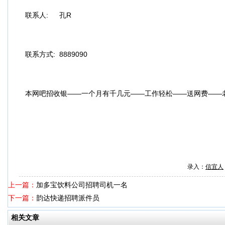
联系人:
孔R
联系方式:
8889090
本网吧招收银——一个月有千几元——工作轻松——送网费——
录入：
信宜人
上一篇：
加多宝饮料公司招聘司机一名
下一篇：
韵达快递招聘派件员
相关文章