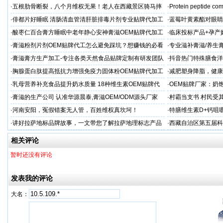
·
五根肋骨断裂，八个月维权无果！老人在西藏景区骑马摔
·
Protein peptide com
伤，谁该负责？
·
俳都片好睡眠 清肠清血管清肝脏排毒片剂专业贴牌代加工
·
蓝莓叶黄素酯对眼睛
牌代工
·
酸枣仁百合膏方睡眠中老年静心安神膏滋OEM贴牌代加工
·
临床投标产品+孕产
厂
业
·
膏滋粉剂片剂OEM贴牌代工怎么避免踩坑？想赚钱的必看
·
专业滋补膏滋/养生膏
·
膏滋膏方生产加工-专注各类天然食品贴牌定制有研发团队
·
抖音热门特殊膳食洋
厂家
牌加工
·
胸腺蛋白肽提高抵抗力增强免疫力固体粉OEM贴牌代加工
·
减肥塑身降脂，健康
服务商
服务商
·
乳母营养补充食品提升奶水质量 18种维生素OEM贴牌代
·
OEM贴牌厂家：奶
工
一步！
·
膏滋的生产公司 认准华源晨泰,膏滋OEM/ODM源头厂家
·
村霸当支书 村民受
·
河南安阳，冤假错案无人管，百姓维权真坎坷！
·
特膳维生素D+钙咀
衡营养
·
讲好拉萨地标品牌故事，一文带您了解拉萨地理标志产品
·
西藏自治区第五届科
相关评论
暂时还没有评论
发表我的评论
大名：