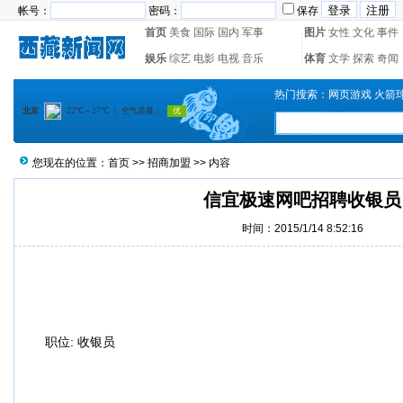
帐号：
密码：
保存
首页
美食
国际
国内
军事
图片
女性
文化
事件
娱乐
综艺
电影
电视
音乐
体育
文学
探索
奇闻
热门搜索：
网页游戏
火箭
您现在的位置：
首页
>>
招商加盟
>> 内容
信宜极速网吧招聘收银员
时间：2015/1/14 8:52:16
职位:
收银员