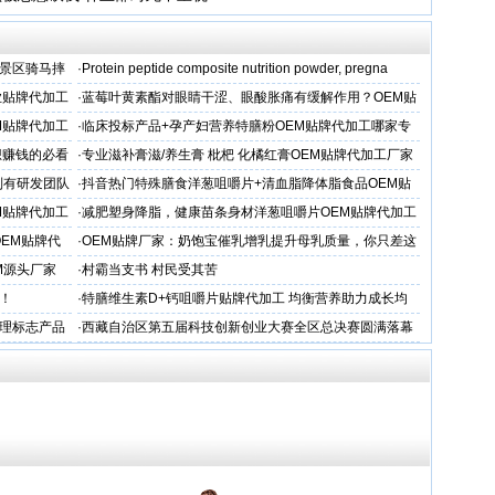
景区骑马摔
·
Protein peptide composite nutrition powder, pregna
业贴牌代加工
·
蓝莓叶黄素酯对眼睛干涩、眼酸胀痛有缓解作用？OEM贴
牌代工
M贴牌代加工
·
临床投标产品+孕产妇营养特膳粉OEM贴牌代加工哪家专
业
想赚钱的必看
·
专业滋补膏滋/养生膏 枇杷 化橘红膏OEM贴牌代加工厂家
制有研发团队
·
抖音热门特殊膳食洋葱咀嚼片+清血脂降体脂食品OEM贴
牌加工
M贴牌代加工
·
减肥塑身降脂，健康苗条身材洋葱咀嚼片OEM贴牌代加工
服务商
OEM贴牌代
·
OEM贴牌厂家：奶饱宝催乳增乳提升母乳质量，你只差这
一步！
M源头厂家
·
村霸当支书 村民受其苦
！
·
特膳维生素D+钙咀嚼片贴牌代加工 均衡营养助力成长均
衡营养
理标志产品
·
西藏自治区第五届科技创新创业大赛全区总决赛圆满落幕