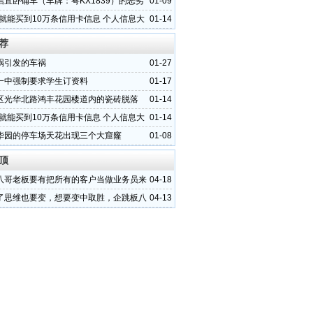
活
信宜卧铺车（车牌：粤KX1839）的恶劣
01-09
元就能买到10万条信用卡信息 个人信息大
01-14
荐
祸引发的车祸
01-27
一中强制要求学生订资料
01-17
区光华北路鸿丰花园楼道内的瓷砖脱落
01-14
元就能买到10万条信用卡信息 个人信息大
01-14
华园的停车场天花出现三个大窟窿
01-08
顶
八哥老板要有把所有的客户当做业务员来
04-18
务
了思维也要变，想要变中取胜，企跳板八
04-13
这两大绝招！