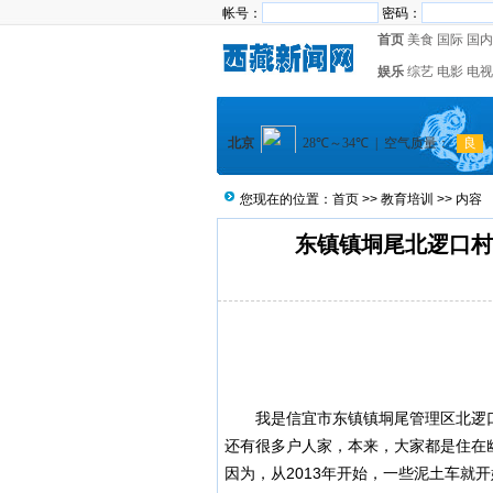
帐号：
密码：
首页
美食
国际
国内
娱乐
综艺
电影
电视
您现在的位置：
首页
>>
教育培训
>> 内容
东镇镇垌尾北逻口村
我是
信宜
市东镇镇垌尾管理区北逻
还有很多户人家，本来，大家都是住在幽
因为，从2013年开始，一些
泥土车
就开