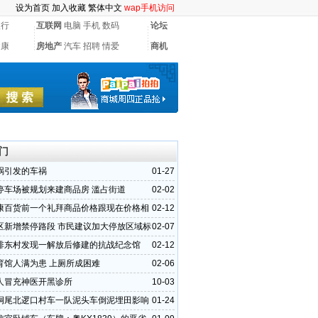
设为首页
加入收藏
繁体中文
wap手机访问
银行
互联网
电脑
手机
数码
论坛
健康
房地产
汽车
招聘
情爱
商机
门
祸引发的车祸
01-27
停车场被规划来建商品房 滥占街道
02-02
康百货前一个礼拜商品价格跟现在价格相
02-12
区新增禁停路段 市民建议加大停放区域标
02-07
排东村发现一解放后修建的抗战纪念馆
02-12
育馆人满为患 上厕所成困难
02-06
人冒充神医开黑诊所
10-03
垌尾北逻口村车一队泥头车倒泥埋田影响
01-24