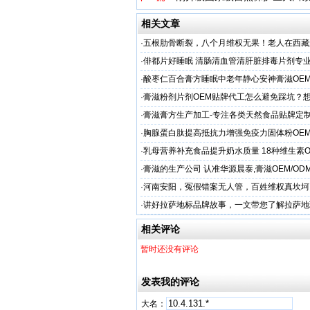
相关文章
·
五根肋骨断裂，八个月维权无果！老人在西藏
伤，谁该负责？
·
俳都片好睡眠 清肠清血管清肝脏排毒片剂专
·
酸枣仁百合膏方睡眠中老年静心安神膏滋OE
厂
·
膏滋粉剂片剂OEM贴牌代工怎么避免踩坑？
·
膏滋膏方生产加工-专注各类天然食品贴牌定
厂家
·
胸腺蛋白肽提高抵抗力增强免疫力固体粉OE
服务商
·
乳母营养补充食品提升奶水质量 18种维生素
工
·
膏滋的生产公司 认准华源晨泰,膏滋OEM/OD
·
河南安阳，冤假错案无人管，百姓维权真坎坷
·
讲好拉萨地标品牌故事，一文带您了解拉萨地
相关评论
暂时还没有评论
发表我的评论
大名：