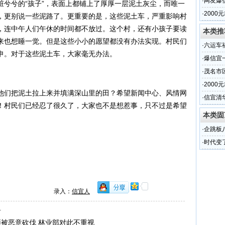
居民生
·
网友爆
脏兮兮的“孩子”，表面上都铺上了厚厚一层泥土灰尘，而唯一
行为
·
2000
，更别说一些泥路了。更重要的是，这些泥土车，严重影响村
量被泄
，连中午人们午休的时间都不放过。这个村，还有小孩子要读
本类推
来也想睡一觉。但是这些小小的愿望都没有办法实现。村民们
·
六运车
申。对于这些泥土车，大家毫无办法。
·
爆信宜
·
茂名市
·
2000
们把泥土拉上来并填满深山里的田？希望新闻中心、风情网
量被泄
·
信宜清
！村民们已经忍了很久了，大家也不是想惹事，只不过是希望
本类固
·
企跳板
为你服
·
时代变
哥需要
录入：
信宜人
料
被恶意砍伐 林业部对此不重视