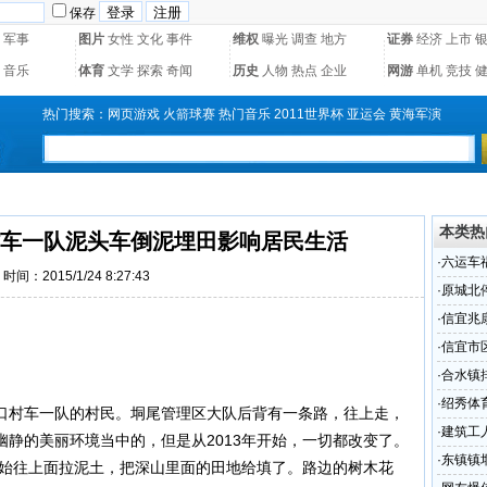
保存
军事
图片
女性
文化
事件
维权
曝光
调查
地方
证券
经济
上市
音乐
体育
文学
探索
奇闻
历史
人物
热点
企业
网游
单机
竞技
热门搜索：
网页游戏
火箭球赛
热门音乐
2011世界杯
亚运会
黄海军演
本类热
车一队泥头车倒泥埋田影响居民生活
·
六运车
时间：2015/1/24 8:27:43
·
原城北
·
信宜兆
差甚远
·
信宜市
志指引
·
合水镇
·
绍秀体
口村车一队的村民。垌尾管理区大队后背有一条路，往上走，
·
建筑工
静的美丽环境当中的，但是从2013年开始，一切都改变了。
·
东镇镇
始往上面拉泥土，把深山里面的田地给填了。路边的树木花