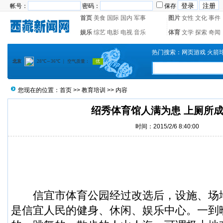
帐号：
密码：
保存
首页
美食
国际
国内
军事
图片
女性
文化
事件
娱乐
综艺
电影
电视
音乐
体育
文学
探索
奇闻
热门搜索：
网页游戏
火箭
您现在的位置：
首页
>>
教育培训
>> 内容
绍秀体育馆人满为患 上厕所
时间：2015/2/6 8:40:00
信宜市
体育公园经过改选后，设施、场
是信宜人民的健身、休闲、娱乐中心。一到