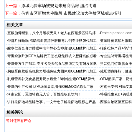
上一篇：
原城北停车场被规划来建商品房 滥占街道
下一篇：
信宜市区新增禁停路段 市民建议加大停放区域标志指引
相关文章
·
五根肋骨断裂，八个月维权无果！老人在西藏景区骑马摔
·
Protein peptide com
伤，谁该负责？
·
俳都片好睡眠 清肠清血管清肝脏排毒片剂专业贴牌代加工
·
蓝莓叶黄素酯对眼睛
牌代工
·
酸枣仁百合膏方睡眠中老年静心安神膏滋OEM贴牌代加工
·
临床投标产品+孕产
厂
业
·
膏滋粉剂片剂OEM贴牌代工怎么避免踩坑？想赚钱的必看
·
专业滋补膏滋/养生膏
·
膏滋膏方生产加工-专注各类天然食品贴牌定制有研发团队
·
抖音热门特殊膳食洋
厂家
牌加工
·
胸腺蛋白肽提高抵抗力增强免疫力固体粉OEM贴牌代加工
·
减肥塑身降脂，健康
服务商
服务商
·
乳母营养补充食品提升奶水质量 18种维生素OEM贴牌代
·
OEM贴牌厂家：奶
工
一步！
·
膏滋的生产公司 认准华源晨泰,膏滋OEM/ODM源头厂家
·
村霸当支书 村民受
·
河南安阳，冤假错案无人管，百姓维权真坎坷！
·
特膳维生素D+钙咀
衡营养
·
讲好拉萨地标品牌故事，一文带您了解拉萨地理标志产品
·
西藏自治区第五届科
相关评论
暂时还没有评论